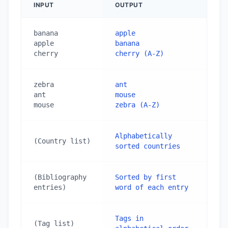
INPUT
OUTPUT
banana

apple

apple

banana

cherry
cherry (A-Z)
zebra

ant

ant

mouse

mouse
zebra (A-Z)
Alphabetically 
(Country list)
sorted countries
(Bibliography 
Sorted by first 
entries)
word of each entry
Tags in 
(Tag list)