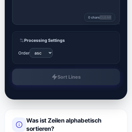
0
chars
CLEAR
Processing Settings
Order
Sort Lines
Was ist
Zeilen alphabetisch
sortieren
?