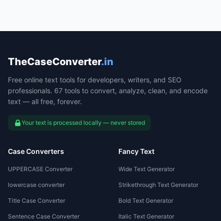
TheCaseConverter
.in
Free online text tools for developers, writers, and SEO
professionals. 67 tools to convert, analyze, clean, and encode
text — all free, forever.
Your text is processed locally — never stored
Case Converters
Fancy Text
UPPERCASE Converter
Wide Text Generator
lowercase converter
Strikethrough Text Generator
Title Case Converter
Bold Text Generator
Sentence Case Converter
Italic Text Generator