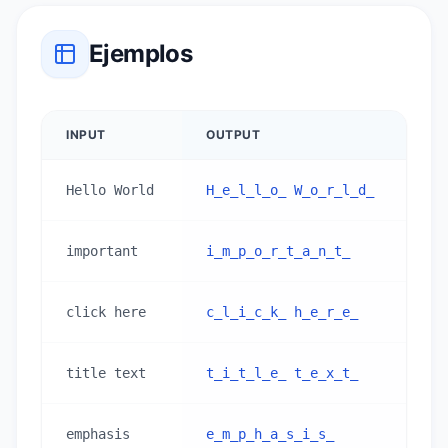
Ejemplos
INPUT
OUTPUT
Hello World
H̲e̲l̲l̲o̲ W̲o̲r̲l̲d̲
important
i̲m̲p̲o̲r̲t̲a̲n̲t̲
click here
c̲l̲i̲c̲k̲ h̲e̲r̲e̲
title text
t̲i̲t̲l̲e̲ t̲e̲x̲t̲
emphasis
e̲m̲p̲h̲a̲s̲i̲s̲