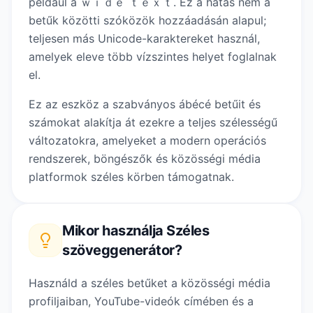
például a ｗｉｄｅ ｔｅｘｔ. Ez a hatás nem a
betűk közötti szóközök hozzáadásán alapul;
teljesen más Unicode-karaktereket használ,
amelyek eleve több vízszintes helyet foglalnak
el.
Ez az eszköz a szabványos ábécé betűit és
számokat alakítja át ezekre a teljes szélességű
változatokra, amelyeket a modern operációs
rendszerek, böngészők és közösségi média
platformok széles körben támogatnak.
Mikor használja
Széles
szöveggenerátor
?
Használd a széles betűket a közösségi média
profiljaiban, YouTube-videók címében és a