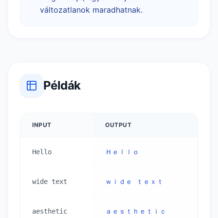
változatlanok maradhatnak.
Példák
INPUT
OUTPUT
Hello
Ｈｅｌｌｏ
wide text
ｗｉｄｅ ｔｅｘｔ
aesthetic
ａｅｓｔｈｅｔｉｃ