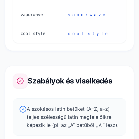
vaporwave
ｖａｐｏｒｗａｖｅ
cool style
ｃｏｏｌ ｓｔｙｌｅ
Szabályok és viselkedés
A szokásos latin betűket (A–Z, a–z)
teljes szélességű latin megfelelőikre
képezik le (pl. az „A” betűből „Ａ” lesz).