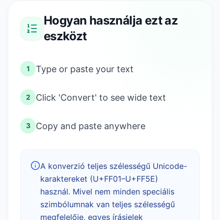
Hogyan használja ezt az
eszközt
Type or paste your text
1
Click 'Convert' to see wide text
2
Copy and paste anywhere
3
A konverzió teljes szélességű Unicode-
karaktereket (U+FF01–U+FF5E)
használ. Mivel nem minden speciális
szimbólumnak van teljes szélességű
megfelelője, egyes írásjelek