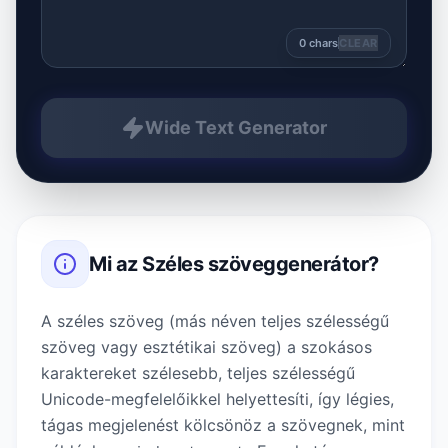
0
chars
CLEAR
Wide Text Generator
Mi az
Széles szöveggenerátor
?
A széles szöveg (más néven teljes szélességű
szöveg vagy esztétikai szöveg) a szokásos
karaktereket szélesebb, teljes szélességű
Unicode-megfelelőikkel helyettesíti, így légies,
tágas megjelenést kölcsönöz a szövegnek, mint