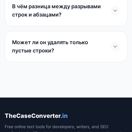
В чём разница между разрывами
строк и абзацами?
Может ли он удалять только
пустые строки?
TheCaseConverter
.in
Free online text tools for developers, writers, and SEO