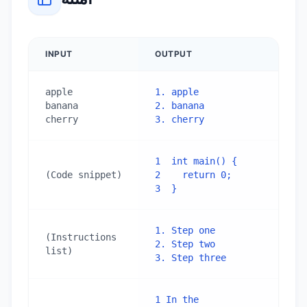
INPUT
OUTPUT
apple

1. apple

banana

2. banana

cherry
3. cherry
1  int main() {

(Code snippet)
2    return 0;

3  }
1. Step one

(Instructions 
2. Step two

list)
3. Step three
1 In the 