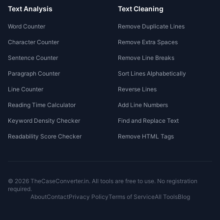
Text Analysis
Text Cleaning
Word Counter
Remove Duplicate Lines
Character Counter
Remove Extra Spaces
Sentence Counter
Remove Line Breaks
Paragraph Counter
Sort Lines Alphabetically
Line Counter
Reverse Lines
Reading Time Calculator
Add Line Numbers
Keyword Density Checker
Find and Replace Text
Readability Score Checker
Remove HTML Tags
©
2026
TheCaseConverter.in
. All tools are free to use. No registration
required.
About
Contact
Privacy Policy
Terms of Service
All Tools
Blog