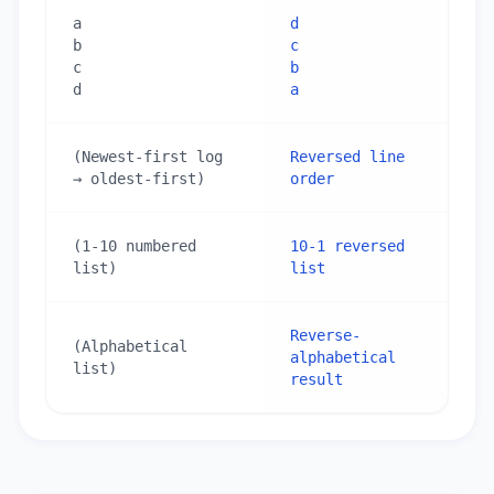
a

d

b

c

c

b

d
a
(Newest-first log 
Reversed line 
→ oldest-first)
order
(1-10 numbered 
10-1 reversed 
list)
list
Reverse-
(Alphabetical 
alphabetical 
list)
result