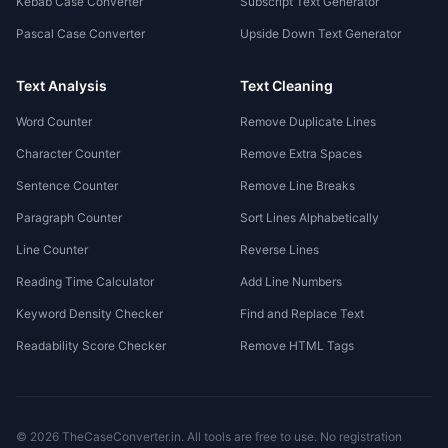
Kebab Case Converter
Subscript Text Generator
Pascal Case Converter
Upside Down Text Generator
Text Analysis
Text Cleaning
Word Counter
Remove Duplicate Lines
Character Counter
Remove Extra Spaces
Sentence Counter
Remove Line Breaks
Paragraph Counter
Sort Lines Alphabetically
Line Counter
Reverse Lines
Reading Time Calculator
Add Line Numbers
Keyword Density Checker
Find and Replace Text
Readability Score Checker
Remove HTML Tags
©
2026
TheCaseConverter.in
. All tools are free to use. No registration