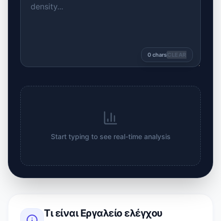
0
chars
CLEAR
Start typing to see real-time analysis
Τι είναι
Εργαλείο ελέγχου