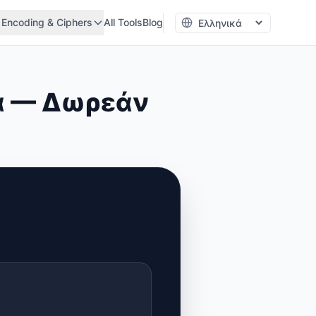
Encoding & Ciphers
All Tools
Blog
α — Δωρεάν