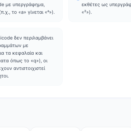
de με υπεργράφημα,
εκθέτες ως υπεργράφη
.χ., το «a» γίνεται «ᵃ»).
«²»).
icode δεν περιλαμβάνει
ραμμάτων με
ια τα κεφαλαία και
ατα όπως το «q»), οι
χουν αντιστοιχιστεί
τοι.