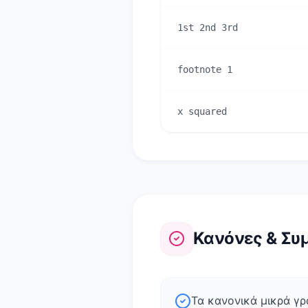
1st 2nd 3rd
footnote 1
x squared
Κανόνες & Συ
Τα κανονικά μικρά γρ