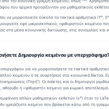
από την κανονική γραμμή κειμένου, όπως ᵗʰⁱˢ. Χρησιμοπο
φου που αρχικά προορίζονταν για μαθηματικούς εκθέτες
πει να μορφοποιείτε εύκολα τα τακτικά αριθμητικά (1ˢᵗ, 2
ιουργείτε εφέ μικροσκοπικού, «ψιθυριστού» κειμένου π
ας στα μέσα κοινωνικής δικτύωσης, στις συνομιλίες και 
οιήσετε
Δημιουργία κειμένου με υπεργράφημα
περγράφου για να μορφοποιήσετε τα τακτικά αριθμητικά (1
πλού κειμένου ή σε αναρτήσεις στα κοινωνικά δίκτυα. Είν
σημειώσεις (Πηγή¹). Οι παίκτες και οι δημιουργοί μιμιδί
, αθόρυβο ή «ψιθυριστό» κείμενο για κωμικό αποτέλεσμα.
ην εμφάνιση απλών μαθηματικών εκθετών (x²) όταν το LaT
. Αν χρειάζεστε κείμενο που βρίσκεται κάτω από τη γραμμ