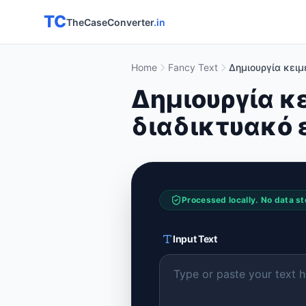
TC
TheCaseConverter
.in
Home
Fancy Text
Δημιουργία κει
Δημιουργία κ
διαδικτυακό 
Processed locally. No data st
Input Text