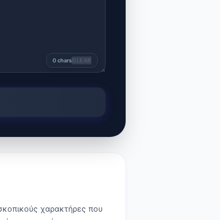
0
chars
CLEAR
οσκοπικούς χαρακτήρες που