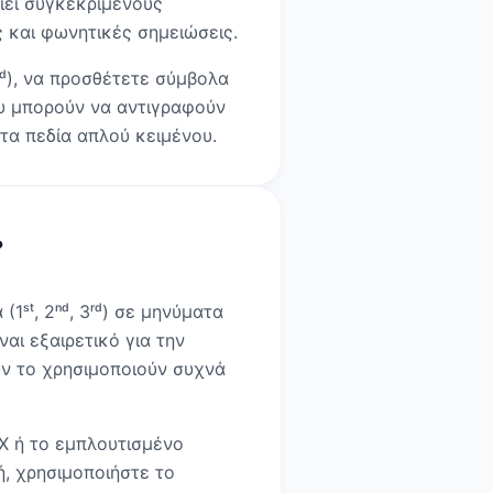
ιεί συγκεκριμένους
 και φωνητικές σημειώσεις.
ⁿᵈ), να προσθέτετε σύμβολα
ου μπορούν να αντιγραφούν
στα πεδία απλού κειμένου.
?
ˢᵗ, 2ⁿᵈ, 3ʳᵈ) σε μηνύματα
αι εξαιρετικό για την
ων το χρησιμοποιούν συχνά
eX ή το εμπλουτισμένο
ή, χρησιμοποιήστε το