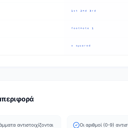
¹ˢᵗ ²ⁿᵈ ³ʳᵈ
ᶠᵒᵒᵗⁿᵒᵗᵉ ¹
ˣ ˢᵠᵘᵃʳᵉᵈ
μπεριφορά
άμματα αντιστοιχίζονται
Οι αριθμοί (0-9) αντι