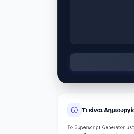
Τι είναι
Δημιουργί
Το Superscript Generator μ