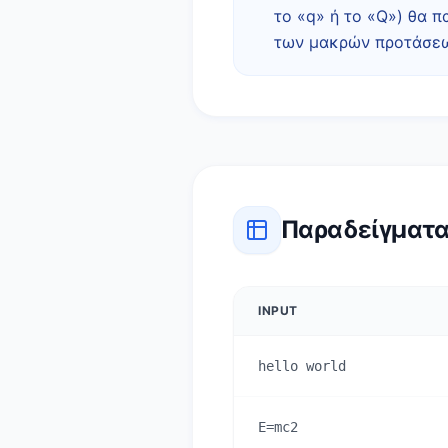
το «q» ή το «Q») θα π
των μακρών προτάσεω
Παραδείγματ
INPUT
hello world
E=mc2