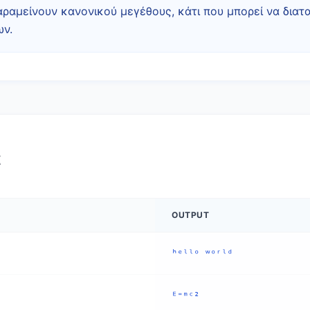
αραμείνουν κανονικού μεγέθους, κάτι που μπορεί να διατα
ν.
α
OUTPUT
ʰᵉˡˡᵒ ʷᵒʳˡᵈ
ᴱ⁼ᵐᶜ²