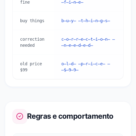
fine
̶f̶i̶n̶e̶
buy things
b̶u̶y̶ ̶t̶h̶i̶n̶g̶s̶
correction 
c̶o̶r̶r̶e̶c̶t̶i̶o̶n̶ 
needed
̶n̶e̶e̶d̶e̶d̶
old price 
o̶l̶d̶ ̶p̶r̶i̶c̶e̶ 
$99
̶$̶9̶9̶
Regras e comportamento