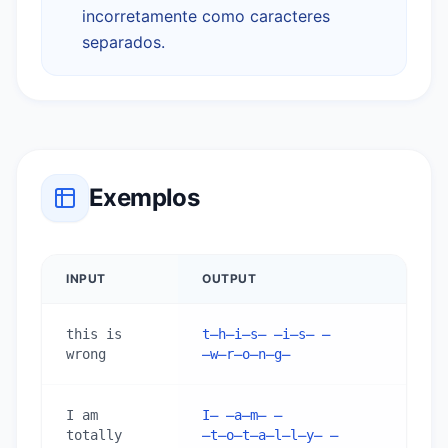
incorretamente como caracteres
separados.
Exemplos
INPUT
OUTPUT
this is 
t̶h̶i̶s̶ ̶i̶s̶ 
wrong
̶w̶r̶o̶n̶g̶
I am 
I̶ ̶a̶m̶ 
totally 
̶t̶o̶t̶a̶l̶l̶y̶ 